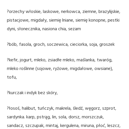
?orzechy włoskie, laskowe, nerkowca, ziemne, brazylijskie,
pistacjowe, migdały, siemię lniane, siemię konopne, pestki
dyni, słonecznika, nasiona chia, sezam
?bób, fasola, groch, soczewica, cieciorka, soja, groszek
?kefir, jogurt, mleko, zsiadłe mleko, maślanka, twaróg,
mleko roślinne (sojowe, ryżowe, migdałowe, owsiane),
tofu,
?kurczak i indyk bez skóry,
?łosoś, halibut, tuńczyk, makrela, śledź, węgorz, szprot,
sardynka. karp, pstrąg, lin, sola, dorsz, morszczuk,
sandacz, szczupak, mintaj, kergulena, miruna, płoć, leszcz,