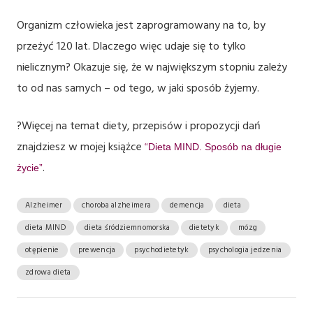
Organizm człowieka jest zaprogramowany na to, by
przeżyć 120 lat. Dlaczego więc udaje się to tylko
nielicznym? Okazuje się, że w największym stopniu zależy
to od nas samych – od tego, w jaki sposób żyjemy.
?Więcej na temat diety, przepisów i propozycji dań
znajdziesz w mojej książce
“Dieta MIND. Sposób na długie
.
życie”
Alzheimer
choroba alzheimera
demencja
dieta
dieta MIND
dieta śródziemnomorska
dietetyk
mózg
otępienie
prewencja
psychodietetyk
psychologia jedzenia
zdrowa dieta
N