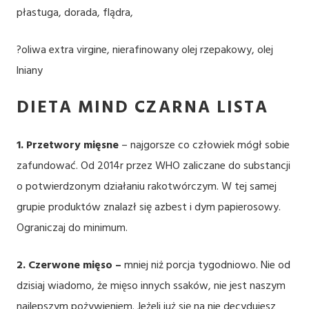
płastuga, dorada, flądra,
?oliwa extra virgine, nierafinowany olej rzepakowy, olej
lniany
DIETA MIND CZARNA LISTA
1. Przetwory mięsne
– najgorsze co człowiek mógł sobie
zafundować. Od 2014r przez WHO zaliczane do substancji
o potwierdzonym działaniu rakotwórczym. W tej samej
grupie produktów znalazł się azbest i dym papierosowy.
Ograniczaj do minimum.
2. Czerwone mięso –
mniej niż porcja tygodniowo. Nie od
dzisiaj wiadomo, że mięso innych ssaków, nie jest naszym
najlepszym pożywieniem. Jeżeli już się na nie decydujesz