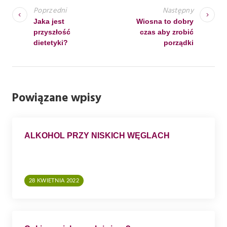
A
Poprzedni
Następny
W
Jaka jest
Wiosna to dobry
przyszłość
czas aby zrobić
I
dietetyki?
porządki
G
A
C
Powiązane wpisy
J
A
W
ALKOHOL PRZY NISKICH WĘGLACH
P
I
S
28 KWIETNIA 2022
U