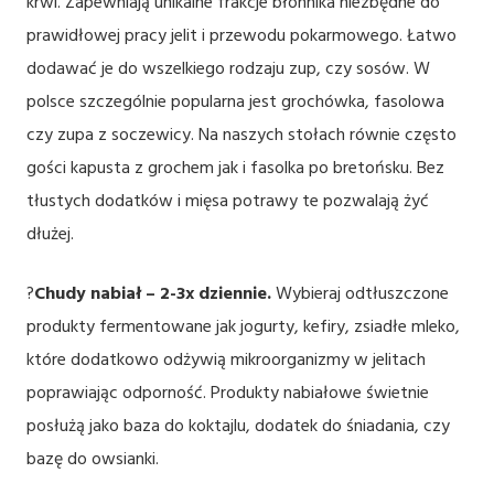
krwi. Zapewniają unikalne frakcje błonnika niezbędne do
prawidłowej pracy jelit i przewodu pokarmowego. Łatwo
dodawać je do wszelkiego rodzaju zup, czy sosów. W
polsce szczególnie popularna jest grochówka, fasolowa
czy zupa z soczewicy. Na naszych stołach równie często
gości kapusta z grochem jak i fasolka po bretońsku. Bez
tłustych dodatków i mięsa potrawy te pozwalają żyć
dłużej.
?
Chudy nabiał – 2-3x dziennie.
Wybieraj odtłuszczone
produkty fermentowane jak jogurty, kefiry, zsiadłe mleko,
które dodatkowo odżywią mikroorganizmy w jelitach
poprawiając odporność. Produkty nabiałowe świetnie
posłużą jako baza do koktajlu, dodatek do śniadania, czy
bazę do owsianki.