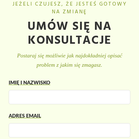
JEŻELI CZUJESZ, ŻE JESTEŚ GOTOWY
NA ZMIANĘ
UMÓW SIĘ NA
KONSULTACJE
Postaraj się możliwie jak najdokładniej opisać
problem z jakim się zmagasz.
L
IMIĘ I NAZWISKO
e
a
v
e
t
ADRES EMAIL
h
i
s
f