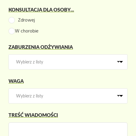
i
KONSULTACJA DLA OSOBY...
e
l
Zdrowej
d
W chorobie
b
l
a
ZABURZENIA ODŻYWIANIA
n
k
WAGA
TREŚĆ WIADOMOŚCI