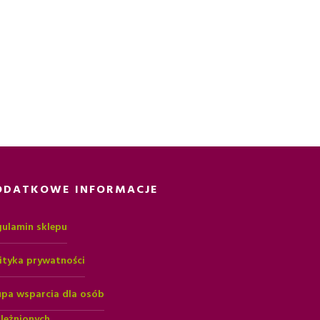
ODATKOWE INFORMACJE
ulamin sklepu
ityka prywatności
pa wsparcia dla osób
leżnionych