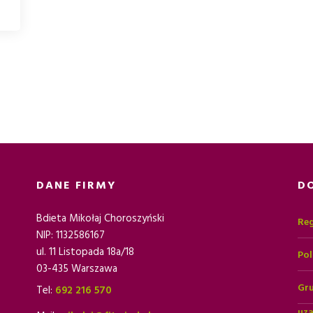
DANE FIRMY
D
Bdieta Mikołaj Choroszyński
Reg
NIP: 1132586167
ul. 11 Listopada 18a/18
Pol
03-435 Warszawa
Gru
Tel:
692 216 570
uza