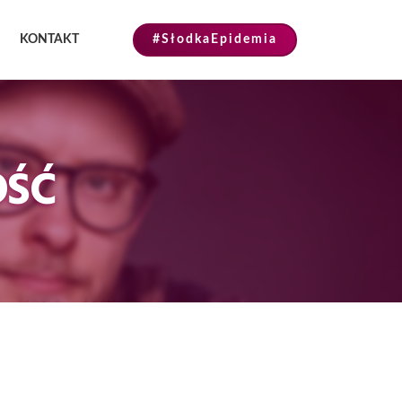
KONTAKT
#SłodkaEpidemia
OŚĆ