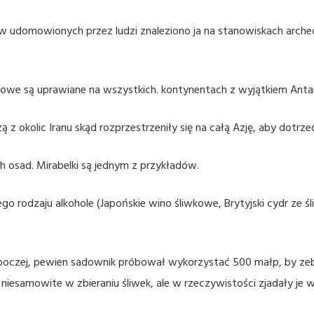
 udomowionych przez ludzi znaleziono ja na stanowiskach archeol
wkowe są uprawiane na wszystkich. kontynentach z wyjątkiem Anta
zą z okolic Iranu skąd rozprzestrzeniły się na całą Azję, aby dotrz
ch osad. Mirabelki są jednym z przykładów.
ego rodzaju alkohole (Japońskie wino śliwkowe, Brytyjski cydr ze
 roboczej, pewien sadownik próbował wykorzystać 500 małp, by ze
niesamowite w zbieraniu śliwek, ale w rzeczywistości zjadały je 