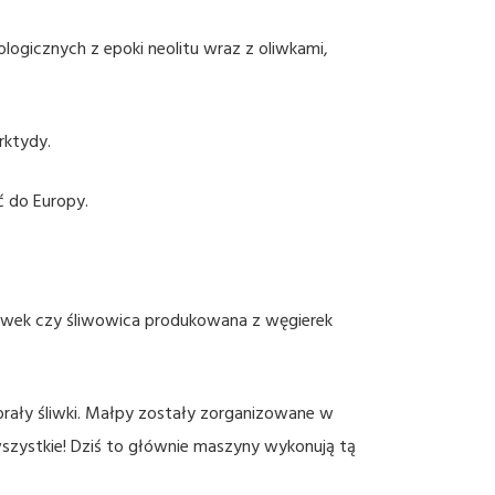
ogicznych z epoki neolitu wraz z oliwkami,
rktydy.
eć do Europy.
 śliwek czy śliwowica produkowana z węgierek
brały śliwki. Małpy zostały zorganizowane w
wszystkie! Dziś to głównie maszyny wykonują tą