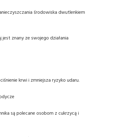
o zanieczyszczania środowiska dwutlenkiem
 jest znany ze swojego działania
śnienie krwi i zmniejsza ryzyko udaru.
łodycze
onnika są polecane osobom z cukrzycą i