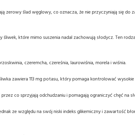
e mają zerowy ślad węglowy, co oznacza, że nie przyczyniają się d
 śliwek, które mimo suszenia nadal zachowują słodycz. Ten rodzaj
zoskwinia, czeremcha, czereśnia, laurowiśnia, morela i wiśnia.
liwka zawiera 113 mg potasu, który pomaga kontrolować wysokie ci
al przez co sprzyjają odchudzaniu i pomagają ograniczyć chęć na s
 jednak ze względu na swój niski indeks glikemiczny i zawartość bł