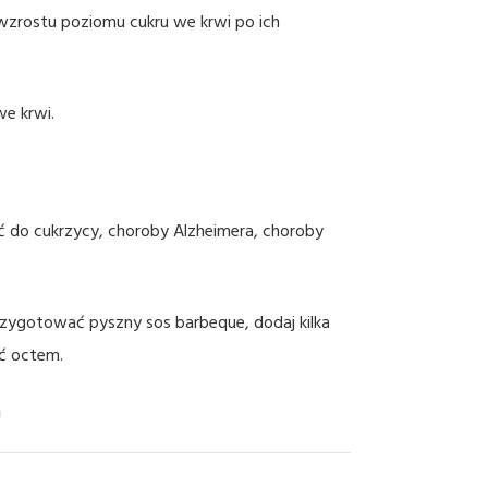
zrostu poziomu cukru we krwi po ich
we krwi.
ć do cukrzycy, choroby Alzheimera, choroby
ygotować pyszny sos barbeque, dodaj kilka
ać octem.