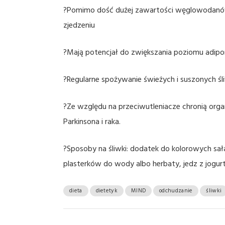
?Pomimo dość dużej zawartości węglowodanów,
zjedzeniu
?Mają potencjał do zwiększania poziomu adipon
?Regularne spożywanie świeżych i suszonych śl
?Ze względu na przeciwutleniacze chronią org
Parkinsona i raka.
?Sposoby na śliwki: dodatek do kolorowych s
plasterków do wody albo herbaty, jedz z jogurt
dieta
dietetyk
MIND
odchudzanie
śliwki
N