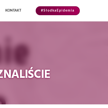
KONTAKT
#SłodkaEpidemia
ZNALIŚCIE