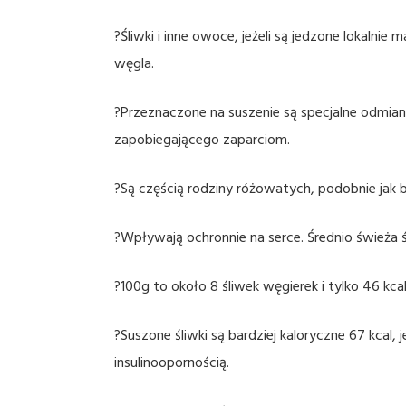
?Śliwki i inne owoce, jeżeli są jedzone lokalni
węgla.
?Przeznaczone na suszenie są specjalne odmiany
zapobiegającego zaparciom.
?Są częścią rodziny różowatych, podobnie jak br
?Wpływają ochronnie na serce. Średnio świeża ś
?100g to około 8 śliwek węgierek i tylko 46 kc
?Suszone śliwki są bardziej kaloryczne 67 kcal,
insulinoopornością.