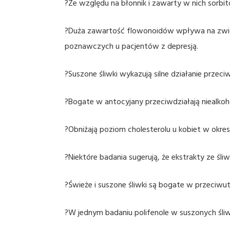
?Ze względu na błonnik i zawarty w nich sorbit
?Duża zawartość flowonoidów wpływa na zwię
poznawczych u pacjentów z depresją.
?Suszone śliwki wykazują silne działanie przec
?Bogate w antocyjany przeciwdziałają niealko
?Obniżają poziom cholesterolu u kobiet w okr
?Niektóre badania sugerują, że ekstrakty ze 
?Świeże i suszone śliwki są bogate w przeciwut
?W jednym badaniu polifenole w suszonych śli