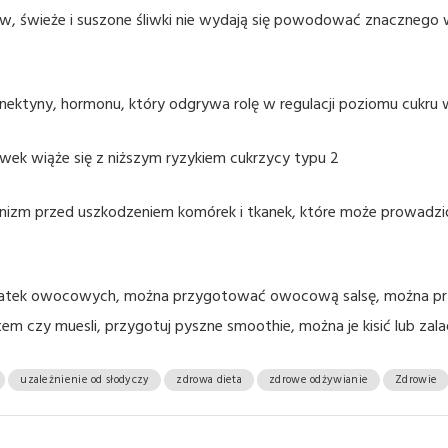
 świeże i suszone śliwki nie wydają się powodować znacznego w
ektyny, hormonu, który odgrywa rolę w regulacji poziomu cukru 
iwek wiąże się z niższym ryzykiem cukrzycy typu 2
anizm przed uszkodzeniem komórek i tkanek, które może prowadzi
ałatek owocowych, można przygotować owocową salsę, można prz
em czy muesli, przygotuj pyszne smoothie, można je kisić lub zal
uzależnienie od słodyczy
zdrowa dieta
zdrowe odżywianie
Zdrowie