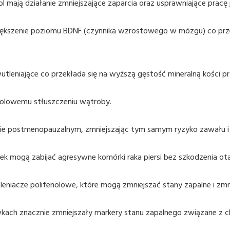
ol mają działanie zmniejszające zaparcia oraz usprawniające pracę
kszenie poziomu BDNF (czynnika wzrostowego w mózgu) co przek
iwutleniające co przekłada się na wyższą gęstość mineralną kości p
holowemu stłuszczeniu wątroby.
esie postmenopauzalnym, zmniejszając tym samym ryzyko zawału i
śliwek mogą zabijać agresywne komórki raka piersi bez szkodzeni
leniacze polifenolowe, które mogą zmniejszać stany zapalne i zmn
wkach znacznie zmniejszały markery stanu zapalnego związane z 