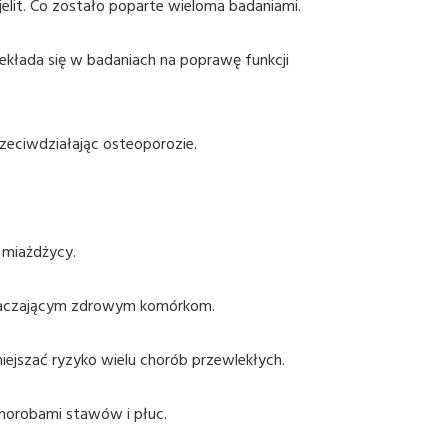
 jelit. Co zostało poparte wieloma badaniami.
łada się w badaniach na poprawę funkcji
rzeciwdziałając osteoporozie.
 miażdżycy.
a otaczającym zdrowym komórkom.
iejszać ryzyko wielu chorób przewlekłych.
chorobami stawów i płuc.