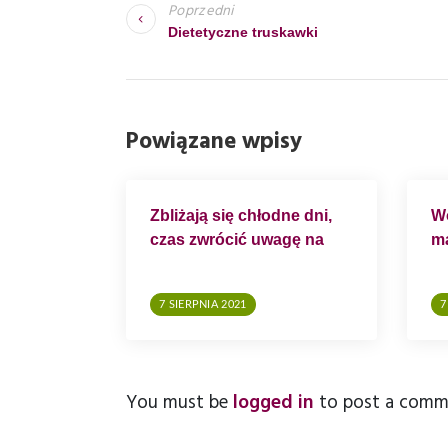
A
Poprzedni
W
Dietetyczne truskawki
I
G
A
Powiązane wpisy
C
J
A
Zbliżają się chłodne dni,
Wo
czas zwrócić uwagę na
ma
W
odporność organizmu
P
I
7 SIERPNIA 2021
7
S
U
You must be
logged in
to post a comm