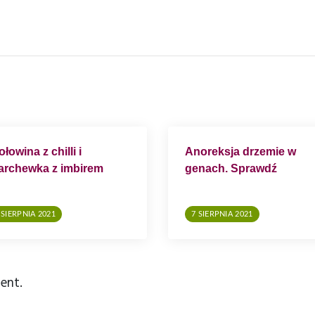
łowina z chilli i
Anoreksja drzemie w
rchewka z imbirem
genach. Sprawdź
najnowsze doniesienia
 SIERPNIA 2021
7 SIERPNIA 2021
ent.