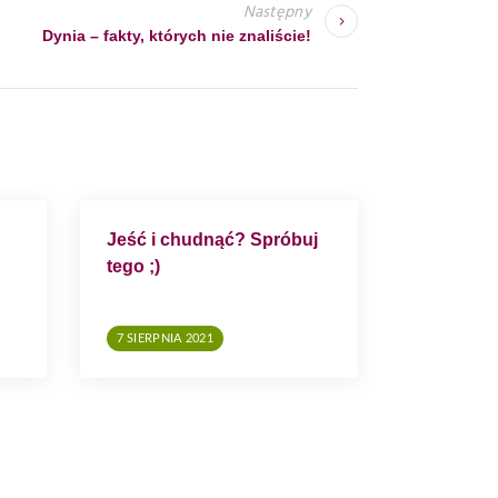
Następny
Dynia – fakty, których nie znaliście!
Jeść i chudnąć? Spróbuj
tego ;)
7 SIERPNIA 2021