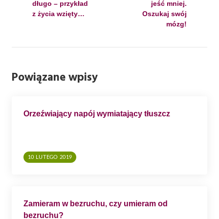
długo – przykład
jeść mniej.
I
z życia wzięty…
Oszukaj swój
G
mózg!
A
C
J
Powiązane wpisy
A
W
P
Orzeźwiający napój wymiatający tłuszcz
I
S
U
10 LUTEGO 2019
Zamieram w bezruchu, czy umieram od
bezruchu?