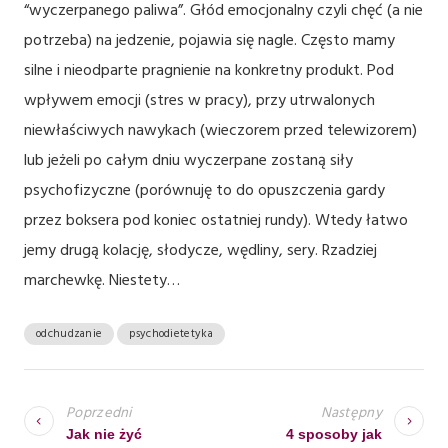
“wyczerpanego paliwa”. Głód emocjonalny czyli chęć (a nie
potrzeba) na jedzenie, pojawia się nagle. Często mamy
silne i nieodparte pragnienie na konkretny produkt. Pod
wpływem emocji (stres w pracy), przy utrwalonych
niewłaściwych nawykach (wieczorem przed telewizorem)
lub jeżeli po całym dniu wyczerpane zostaną siły
psychofizyczne (porównuję to do opuszczenia gardy
przez boksera pod koniec ostatniej rundy). Wtedy łatwo
jemy drugą kolację, słodycze, wędliny, sery. Rzadziej
marchewkę. Niestety…
odchudzanie
psychodietetyka
N
A
Poprzedni
Następny
W
Jak nie żyć
4 sposoby jak