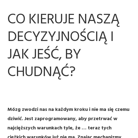
CO KIERUJE NASZĄ
DECYZYJNOŚCIĄ I
JAK JEŚĆ, BY
CHUDNĄĆ?
Mózg zwodzi nas na każdym kroku i nie ma się czemu
dziwić. Jest zaprogramowany, aby przetrwać w
najcięższych warunkach tyle, że … teraz tych
ciężkich warunków już nie ma. Znając mechanizmy