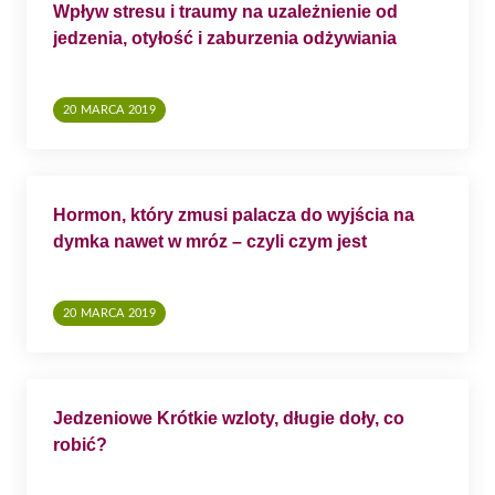
W
Wpływ stresu i traumy na uzależnienie od
P
jedzenia, otyłość i zaburzenia odżywiania
I
S
20 MARCA 2019
U
Hormon, który zmusi palacza do wyjścia na
dymka nawet w mróz – czyli czym jest
dopamina?
20 MARCA 2019
Jedzeniowe Krótkie wzloty, długie doły, co
robić?