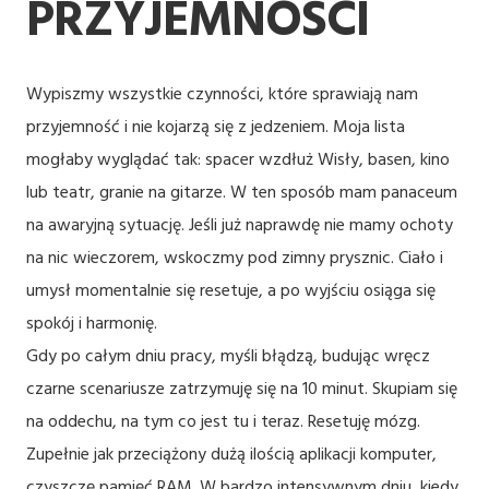
PRZYJEMNOŚCI
Wypiszmy wszystkie czynności, które sprawiają nam
przyjemność i nie kojarzą się z jedzeniem. Moja lista
mogłaby wyglądać tak: spacer wzdłuż Wisły, basen, kino
lub teatr, granie na gitarze. W ten sposób mam panaceum
na awaryjną sytuację. Jeśli już naprawdę nie mamy ochoty
na nic wieczorem, wskoczmy pod zimny prysznic. Ciało i
umysł momentalnie się resetuje, a po wyjściu osiąga się
spokój i harmonię.
Gdy po całym dniu pracy, myśli błądzą, budując wręcz
czarne scenariusze zatrzymuję się na 10 minut. Skupiam się
na oddechu, na tym co jest tu i teraz. Resetuję mózg.
Zupełnie jak przeciążony dużą ilością aplikacji komputer,
czyszczę pamięć RAM. W bardzo intensywnym dniu, kiedy