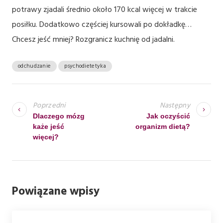
potrawy zjadali średnio około 170 kcal więcej w trakcie
posiłku. Dodatkowo częściej kursowali po dokładkę…
Chcesz jeść mniej? Rozgranicz kuchnię od jadalni.
odchudzanie
psychodietetyka
N
A
Poprzedni
Następny
W
Dlaczego mózg
Jak oczyścić
każe jeść
organizm dietą?
I
więcej?
G
A
C
Powiązane wpisy
J
A