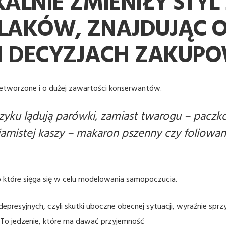
LNIE ZMIENIŁY STYL
LAKÓW, ZNAJDUJĄC O
H DECYZJACH ZAKUP
rzetworzone i o dużej zawartości konserwantów.
zyku lądują parówki, zamiast twarogu – paczk
rnistej kaszy – makaron pszenny czy foliowany
 które sięga się w celu modelowania samopoczucia.
epresyjnych, czyli skutki uboczne obecnej sytuacji, wyraźnie sprzyj
To jedzenie, które ma dawać przyjemność