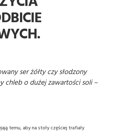
 ŻYCIA
DBICIE
OWYCH.
owany ser żółty czy słodzony
 chleb o dużej zawartości soli
–
ają temu, aby na stoły częściej trafiały