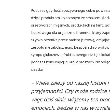
Podczas gdy ilość spożywanego cukru powinna o
dzięki produktom kojarzonym ze smakiem słodki
przetworach mięsnych, produktach instant, got
kluczowego dla organizmu błonnika, który zapew
szybko przenika przez barierę jelitową, omijaj
zespołu metabolicznego, bezpośrednio wpływaj
syropu glukozowo-fruktozowego niż tę z kokai
podczas konsumpcji cukrów prostych. Nieodłąc
ciastka.
–
Wiele zależy od naszej histori
przyjemności. Czy może rodzice n
więc dziś silnie wiążemy ten pro
emocjach, będzie w nas wyzwalał