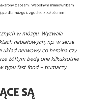
zy makarony z sosami. Wspólnym mianownikiem
jące dla mózgu i, zgodnie z założeniem,
micznych w mózgu. Wyzwala
ktach nabiałowych, np. w serze
na układ nerwowy co heroina czy
erze żółtym będą one kilkukrotnie
w typu fast food
– tłumaczy
ĄCE SĄ