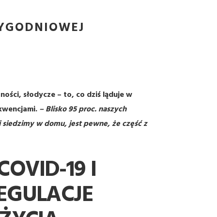
YGODNIOWEJ
ci, słodycze – to, co dziś ląduje w
kwencjami.
– Blisko 95 proc. naszych
ni siedzimy w domu, jest pewne, że część z
OVID-19 I
EGULACJE