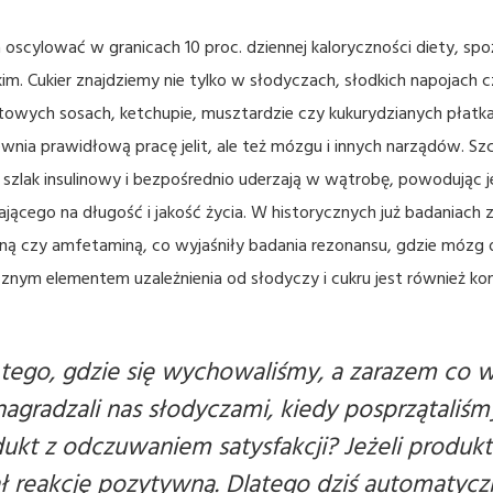
scylować w granicach 10 proc. dziennej kaloryczności diety, spo
m. Cukier znajdziemy nie tylko w słodyczach, słodkich napojach 
owych sosach, ketchupie, musztardzie czy kukurydzianych płatkac
nia prawidłową pracę jelit, ale też mózgu i innych narządów. Szc
ąc szlak insulinowy i bezpośrednio uderzają w wątrobę, powodując j
ącego na długość i jakość życia. W historycznych już badaniach 
ną czy amfetaminą, co wyjaśniły badania rezonansu, gdzie mózg o
znym elementem uzależnienia od słodyczy i cukru jest również ko
i i tego, gdzie się wychowaliśmy, a zarazem co
agradzali nas słodyczami, kiedy posprzątaliśm
dukt z odczuwaniem satysfakcji? Jeżeli produ
 reakcję pozytywną. Dlatego dziś automatycz