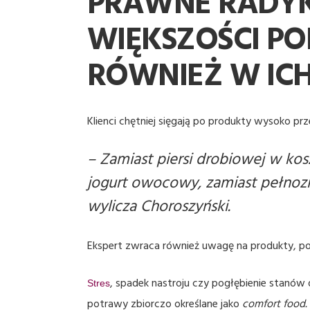
PRAWNE RADYKA
WIĘKSZOŚCI PO
RÓWNIEŻ W IC
Klienci chętniej sięgają po produkty wysoko p
–
Zamiast piersi drobiowej w kos
jogurt owocowy, zamiast pełnozia
wylicza Choroszyński.
Ekspert zwraca również uwagę na produkty, po
, spadek nastroju czy pogłębienie stanów d
Stres
potrawy zbiorczo określane jako
comfort food.