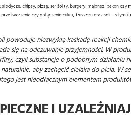
.: słodycze, chipsy, pizzę, ser żółty, burgery, majonez, bekon c
 przetworzenia czy połączenie cukru, tłuszczu oraz soli – stymulu
 soli powoduje niezwykłą kaskadę reakcji che
łada się na odczuwanie przyjemności. W produ
rfiny, czyli substancje o podobnym działaniu 
naturalnie, aby zachęcić cielaka do picia. W s
latego jest nieodłącznym elementem produktó
PIECZNE I UZALEŻNIAJ