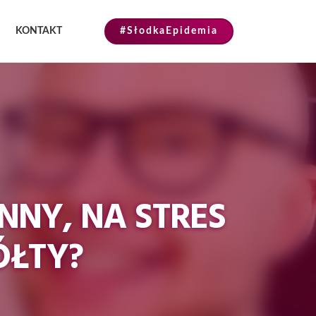
KONTAKT
#SłodkaEpidemia
NY, NA STRES
ŻÓŁTY?