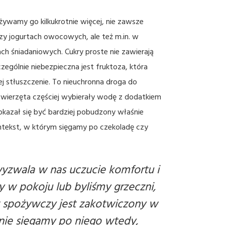
żywamy go kilkukrotnie więcej, nie zawsze
czy jogurtach owocowych, ale też m.in. w
h śniadaniowych. Cukry proste nie zawierają
zególnie niebezpieczna jest fruktoza, która
ej stłuszczenie. To nieuchronna droga do
zwierzęta częściej wybierały wodę z dodatkiem
kazał się być bardziej pobudzony właśnie
ntekst, w którym sięgamy po czekoladę czy
 wyzwala w nas uczucie komfortu i
y w pokoju lub byliśmy grzeczni,
kt spożywczy jest zakotwiczony w
nie sięgamy po niego wtedy,