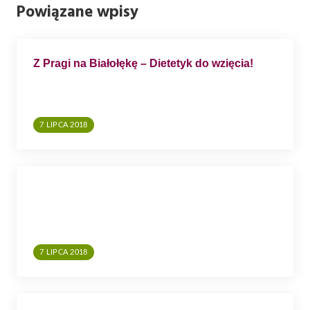
Powiązane wpisy
W
P
I
Z Pragi na Białołękę – Dietetyk do wzięcia!
S
U
7 LIPCA 2018
7 LIPCA 2018