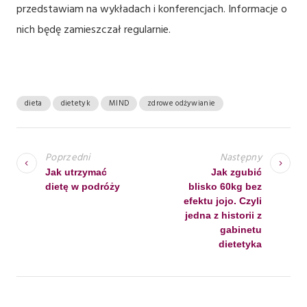
przedstawiam na wykładach i konferencjach. Informacje o
nich będę zamieszczał regularnie.
dieta
dietetyk
MIND
zdrowe odżywianie
N
A
Poprzedni
Następny
W
Jak utrzymać
Jak zgubić
dietę w podróży
blisko 60kg bez
I
efektu jojo. Czyli
G
jedna z historii z
gabinetu
A
dietetyka
C
J
A