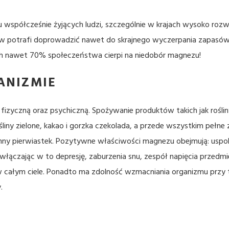
u współcześnie żyjących ludzi, szczególnie w krajach wysoko roz
 potrafi doprowadzić nawet do skrajnego wyczerpania zapasów 
h nawet 70% społeczeństwa cierpi na niedobór magnezu!
ANIZMIE
zyczną oraz psychiczną. Spożywanie produktów takich jak roślin
iny zielone, kakao i gorzka czekolada, a przede wszystkim pełne 
enny pierwiastek. Pozytywne właściwości magnezu obejmują: uspok
łączając w to depresję, zaburzenia snu, zespół napięcia przedmie
w całym ciele. Ponadto ma zdolność wzmacniania organizmu przy t
.