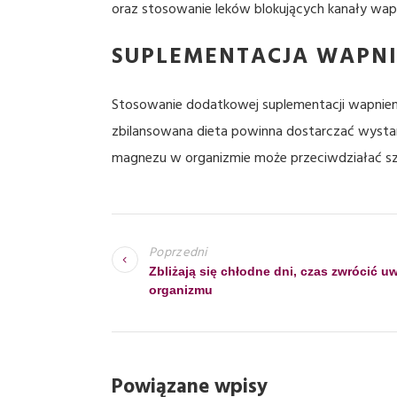
oraz stosowanie leków blokujących kanały wa
SUPLEMENTACJA WAPN
Stosowanie dodatkowej suplementacji wapniem m
zbilansowana dieta powinna dostarczać wystarc
magnezu w organizmie może przeciwdziałać sz
N
A
Poprzedni
W
Zbliżają się chłodne dni, czas zwrócić 
organizmu
I
G
A
C
Powiązane wpisy