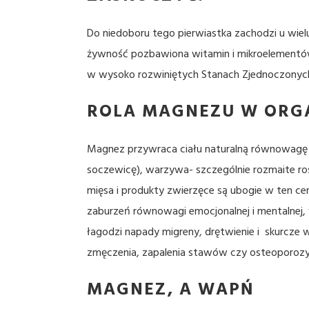
Do niedoboru tego pierwiastka zachodzi u wiel
żywność pozbawiona witamin i mikroelementów
w wysoko rozwiniętych Stanach Zjednoczonyc
ROLA MAGNEZU W ORG
Magnez przywraca ciału naturalną równowagę fi
soczewicę), warzywa- szczególnie rozmaite rośl
mięsa i produkty zwierzęce są ubogie w ten c
zaburzeń równowagi emocjonalnej i mentalnej, w
łagodzi napady migreny, drętwienie i skurcze 
zmęczenia, zapalenia stawów czy osteoporozy
MAGNEZ, A WAPŃ