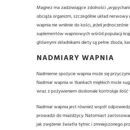
Magnez ma zadziwiające zdolności „wypychania
obciąża organizm, szczególnie układ nerwowy i
wapnia nie wniknie do kości, jeżeli jednocześn
suplementów wapniowych wśród populacji krajó
głównymi składnikami diety są pełne zboża, kas
NADMIARY WAPNIA
Nadmierne spożycie wapnia może się przyczyni
Nadmiar wapnia w tkankach miękkich może sug
wraz z pożywieniem doskonale kontroluje ilo
Nadmiar wapnia jest również współ odpowiedz
prowadzi do miażdżycy. Natomiast zastosowan
jak zwężenie światła tętnic i zmniejszonego prz