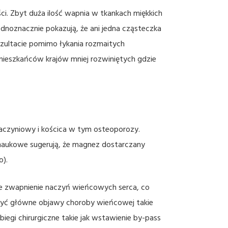
i. Zbyt duża ilość wapnia w tkankach miękkich
dnoznacznie pokazują, że ani jedna cząsteczka
ezultacie pomimo łykania rozmaitych
mieszkańców krajów mniej rozwiniętych gdzie
naczyniowy i kościca w tym osteoporozy.
naukowe sugerują, że magnez dostarczany
o).
je zwapnienie naczyń wieńcowych serca, co
szyć główne objawy choroby wieńcowej takie
biegi chirurgiczne takie jak wstawienie by-pass