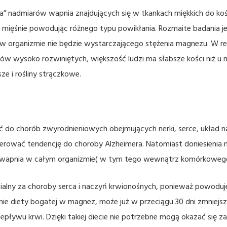
” nadmiarów wapnia znajdujących się w tkankach miękkich do kośc
 mięśnie powodując różnego typu powikłania. Rozmaite badania je
ie w organizmie nie będzie wystarczającego stężenia magnezu. W r
w wysoko rozwiniętych, większość ludzi ma słabsze kości niż u 
ze i rośliny strączkowe.
ć do chorób zwyrodnieniowych obejmujących nerki, serce, układ 
erować tendencję do choroby Alzheimera. Natomiast doniesienia 
ść wapnia w całym organizmie( w tym tego wewnątrz komórkoweg
ialny za choroby serca i naczyń krwionośnych, ponieważ powodu
ie diety bogatej w magnez, może już w przeciągu 30 dni zmniej
epływu krwi. Dzięki takiej diecie nie potrzebne mogą okazać się za