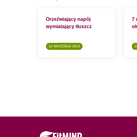
J
A
Orzeźwiający napój
7 
W
wymiatający tłuszcz
ok
P
I
16 WRZEŚNIA 2014
1
S
U