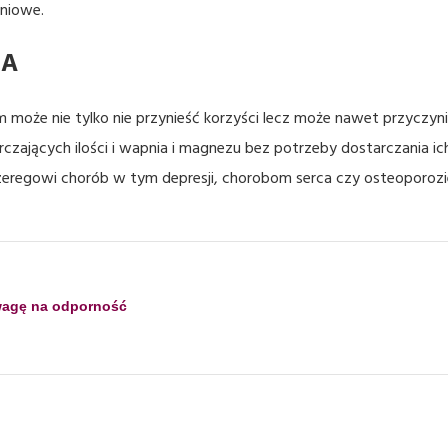
pniowe.
IA
oże nie tylko nie przynieść korzyści lecz może nawet przyczyni
zających ilości i wapnia i magnezu bez potrzeby dostarczania i
eregowi chorób w tym depresji, chorobom serca czy osteoporozi
uwagę na odporność