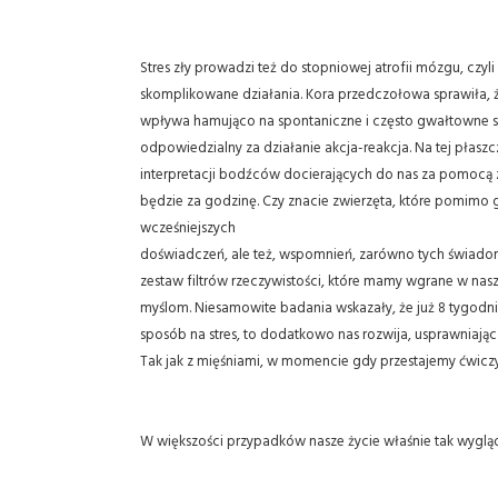
Stres zły prowadzi też do stopniowej atrofii mózgu, czy
skomplikowane działania. Kora przedczołowa sprawiła, że
wpływa hamująco na spontaniczne i często gwałtowne sta
odpowiedzialny za działanie akcja-reakcja. Na tej płas
interpretacji bodźców docierających do nas za pomocą z
będzie za godzinę. Czy znacie zwierzęta, które pomimo g
wcześniejszych
doświadczeń, ale też, wspomnień, zarówno tych świadom
zestaw filtrów rzeczywistości, które mamy wgrane w nasz
myślom. Niesamowite badania wskazały, że już 8 tygodni
sposób na stres, to dodatkowo nas rozwija, usprawniając
Tak jak z mięśniami, w momencie gdy przestajemy ćwiczy
W większości przypadków nasze życie właśnie tak wygląda.