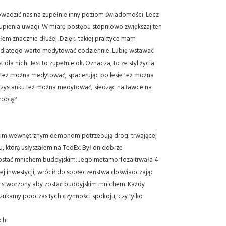
rowadzić nas na zupełnie inny poziom świadomości. Lecz
 skupienia uwagi. W miarę postępu stopniowo zwiększaj ten
słem znacznie dłużej. Dzięki takiej praktyce mam
a, dlatego warto medytować codziennie. Lubię wstawać
 nich. Jest to zupełnie ok. Oznacza, to że styl życia
 też można medytować, spacerując po lesie też można
zystanku też można medytować, siedząc na ławce na
robią?
 swoim wewnętrznym demonom potrzebują drogi trwającej
, którą usłyszałem na TedEx. Był on dobrze
 zostać mnichem buddyjskim. Jego metamorfoza trwała 4
tej inwestycji, wrócił do społeczeństwa doświadczając
tał stworzony aby zostać buddyjskim mnichem. Każdy
 szukamy podczas tych czynności spokoju, czy tylko
ch.