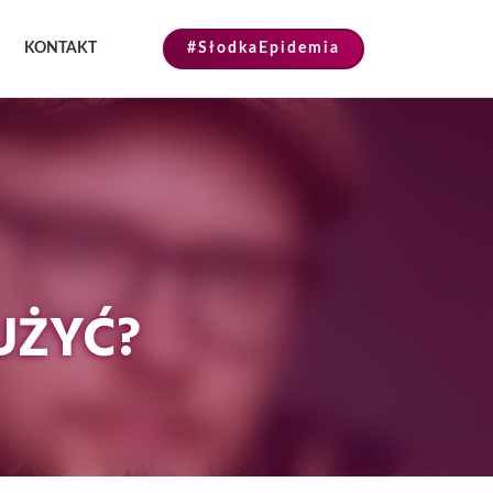
KONTAKT
#SłodkaEpidemia
UŻYĆ?