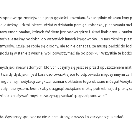
li stopniowego zmniejszania jego gęstości i rozmiaru. Szczególnie obszaru kory
 jesteśmy ludźmi, bierze udział w działaniu pamięci roboczej, planowaniu ruch
ny emocjonalne, których źródłem jest podwzgórze i układ limbiczny. Z punktu
zczyźnie jesteśmy podobni do wszystkich innych kręgowców. Co nas różni to pł
mysłów. Czuję, że robię się głodny, ale to nie oznacza, że muszę pędzić do l
łodu są w stanie z własnej woli powstrzymać się od posiłku? Wszystkie te bodź
ych jak i nieświadomych, których uczymy się jeszcze przed opuszczeniem mat
 twardy dysk jakim jest kora czołowa. Miejsce to odpowiada między innymi za 
 regularnej medytacji zwiększa rozmiar dokładnie tego obszaru mózgu! Medytacj
 cały nasz system. Jednak aby osiągnąć pożądane efekty potrzebna jest praktyka
ć lub ich używać, mięśnie zaczynają zanikać spojrzeć ponownie”.
 Wystarczy spojrzeć na nie z innej strony, a wszystko zaczyna się układać.