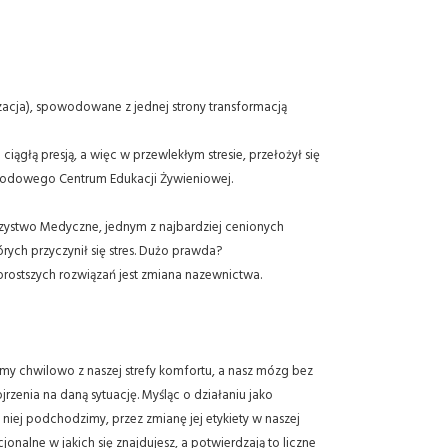
zacja), spowodowane z jednej strony transformacją
iągłą presją, a więc w przewlekłym stresie, przełożył się
Narodowego Centrum Edukacji Żywieniowej.
rzystwo Medyczne, jednym z najbardziej cenionych
rych przyczynił się stres. Dużo prawda?
prostszych rozwiązań jest zmiana nazewnictwa.
imy chwilowo z naszej strefy komfortu, a nasz mózg bez
rzenia na daną sytuację. Myśląc o działaniu jako
 niej podchodzimy, przez zmianę jej etykiety w naszej
alne w jakich się znajdujesz, a potwierdzają to liczne