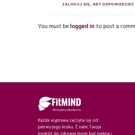
ZALOGUJ SIĘ, ABY ODPOWIEDZIEĆ
You must be
logged in
to post a comm
Każda wyprawa zaczyna się od
pierwszego kroku. Z nami Twoja
podróż do zdrowia może być piękna i