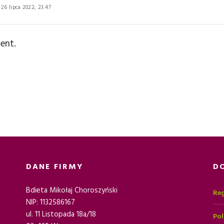
26 lipca 2022, 23:47
ent.
DANE FIRMY
D
Bdieta Mikołaj Choroszyński
Reg
NIP: 1132586167
ul. 11 Listopada 18a/18
Pol