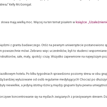
stresu” Kelly McGonigal.
 słowa mają wielką moc. Więcej na ten temat pisałem w
książce „Uzależnieni
ieniędzmi z grantu badawczego. Otóż na pewnym uniwersytecie postanowiono
o tym powszechnie mówi. Zebrano więc uczestników, byli to studenci wspomnian
instruktorów, sale, maty, spokój i ciszę. Wszystko zapewnione na najwyższym po
azdkowym hotelu. Po kilku tygodniach sprawdzono poziomy stresu w obu grupac
ędą bardziej wyluzowane od osób regularnie medytujących! Chociaż po dłuższ
były niewielkie, a jedyną istotną różnicą między grupami była pewna umiejętnoś
czywe koncentrowanie się na myślach związanych z przeżywanym stresem. Dzięk