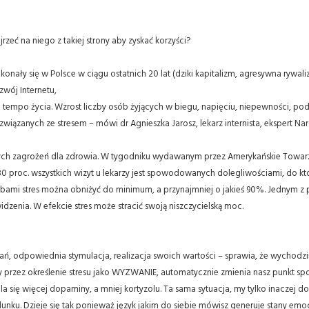
jrzeć na niego z takiej strony aby zyskać korzyści?
ały się w Polsce w ciągu ostatnich 20 lat (dziki kapitalizm, agresywna rywali
zwój Internetu,
tempo życia. Wzrost liczby osób żyjących w biegu, napięciu, niepewności, pod c
związanych ze stresem – mówi dr Agnieszka Jarosz, lekarz internista, ekspert 
ększych zagrożeń dla zdrowia. W tygodniku wydawanym przez Amerykańskie Towa
 proc. wszystkich wizyt u lekarzy jest spowodowanych dolegliwościami, do któ
obami stres można obniżyć do minimum, a przynajmniej o jakieś 90%. Jednym z 
zenia. W efekcie stres może stracić swoją niszczycielską moc.
ań, odpowiednia stymulacja, realizacja swoich wartości – sprawia, że wychodz
y przez określenie stresu jako WYZWANIE, automatycznie zmienia nasz punkt spoj
 się więcej dopaminy, a mniej kortyzolu. Ta sama sytuacja, my tylko inaczej do
. Dzieje się tak ponieważ język jakim do siebie mówisz generuje stany emocjon