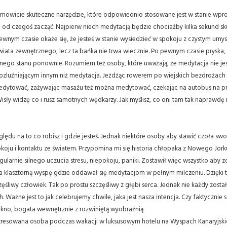
esamowicie skuteczne narzędzie, które odpowiednio stosowane jest w stanie wp
rzeba od czegoś zacząć. Najpierw niech medytacją będzie chociażby kilka sekund
pewnym czasie okaże się, że jesteś w stanie wysiedzieć w spokoju z czystym umy
wiata zewnętrznego, lecz ta bańka nie trwa wiecznie. Po pewnym czasie prysk
 stanu ponownie. Rozumiem też osoby, które uważają, że medytacja nie jest dla
ozluźniającym innym niż medytacja. Jeżdżąc rowerem po wiejskich bezdrożach
edytować, zażywając masażu też można medytować, czekając na autobus na pr
ły widzę co i rusz samotnych wędkarzy. Jak myślisz, co oni tam tak naprawdę 
ględu na to co robisz i gdzie jesteś. Jednak niektóre osoby aby stawić czoła
ju i kontaktu ze światem. Przypomina mi się historia chłopaka z Nowego Jorku
arnie silnego uczucia stresu, niepokoju, paniki. Zostawił więc wszystko aby
ł na klasztorną wyspę gdzie oddawał się medytacjom w pełnym milczeniu. Dzięki 
zęśliwy człowiek. Tak po prostu szczęśliwy z głębi serca. Jednak nie każdy zos
Ważne jest to jak celebrujemy chwile, jaka jest nasza intencja. Czy faktycznie
ękno, bogata wewnętrznie z rozwiniętą wyobraźnią
stresowana osoba podczas wakacji w luksusowym hotelu na Wyspach Kanaryjski