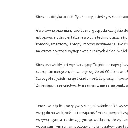
Stres nas dotyka to fakt. Pytanie czy jesteśmy w stanie spo
Gwałtowne przemiany społeczno-gospodarcze, jakie dokon
ustrojową, a z drugiej także rewolucją technologiczną (ro
komórki, smartfony, laptopy) mocno wpłynęły na jakość i 
na wzrost częstości występowania różnych dolegliwości 
Stres przewlekły jest wyniszczający. To jedno z najwi
czasopism medycznych, szacuje się, że od 60 do nawet 80
Szczególnie jeżeli ma się świadomość, że prostymi spos
Zmieniając nazewnictwo, tym samym zmienia się punkt wid
Teraz uważajcie – pozytywny stres, stawianie sobie wyzw
względu na wiek, rośnie i rozwija się. Zmiana perspektyw
wyzywającym, a nie stresującym, powodujemy, że wydziela
wyobraźni. Tym samym pozbawiamy ją negatywnego ładunku