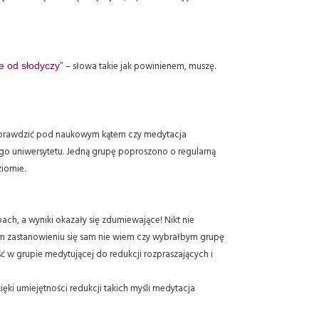
e od słodyczy”
– słowa takie jak powinienem, muszę.
 sprawdzić pod naukowym kątem czy medytacja
ego uniwersytetu. Jedną grupę poproszono o regularną
ziomie.
h, a wyniki okazały się zdumiewające! Nikt nie
ym zastanowieniu się sam nie wiem czy wybrałbym grupę
ć w grupie medytującej do redukcji rozpraszających i
i umiejętności redukcji takich myśli medytacja