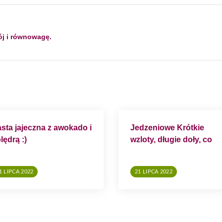
ój i równowagę.
sta jajeczna z awokado i
Jedzeniowe Krótkie
lędrą :)
wzloty, długie doły, co
robić?
1 LIPCA 2022
21 LIPCA 2022