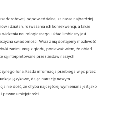
 przedczołowej, odpowiedzialnej za nasze najbardziej
ów i działań, rozważania ich konsekwencji, a także
 widzenia neurologicznego, układ limbiczny jest
aszczyzna świadomości. Wraz z nią dostajemy możliwość
odówki zanim umrę z głodu, ponieważ wiem, że obiad
ce są interpretowane przez zestaw naszych
czynego łona. Każda informacja przebiega więc przez
funkcje językowe, dając narrację naszym
a nie dość, że chyba najczęściej wymieniana jest jako
 i pewne umiejętności.