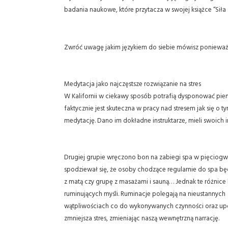
badania naukowe, które przytacza w swojej książce “Siła 
Zwróć uwagę jakim językiem do siebie mówisz ponieważ
Medytacja jako najczęstsze rozwiązanie na stres
W Kalifornii w ciekawy sposób potrafią dysponować p
faktycznie jest skuteczna w pracy nad stresem jak się 
medytację. Dano im dokładne instruktarze, mieli swoich 
Drugiej grupie wręczono bon na zabiegi spa w pięciogwi
spodziewał się, że osoby chodzące regularnie do spa b
z matą czy grupę z masażami i sauną… Jednak te różnice 
ruminujących myśli. Ruminacje polegają na nieustannych
wątpliwościach co do wykonywanych czynności oraz upor
zmniejsza stres, zmieniając naszą wewnętrzną narrację.