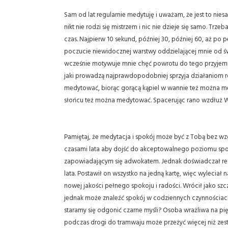
Sam od lat regularnie medytuję i uważam, że jest to ni
nikt nie rodzi się mistrzem i nic nie dzieje się samo. T
czas. Najpierw 10 sekund, później 30, później 60, aż po 
poczucie niewidocznej warstwy oddzielającej mnie od ś
wcześnie motywuje mnie chęć powrotu do tego przyjemnego
jaki prowadzą najprawdopodobniej sprzyja działaniom r
medytować, biorąc gorącą kąpiel w wannie też można m
słońcu też można medytować. Spacerując rano wzdłuż Wis
Pamiętaj, że medytacja i spokój może być z Tobą bez wz
czasami lata aby dojść do akceptowalnego poziomu spoko
zapowiadającym się adwokatem. Jednak doświadczał regul
lata. Postawił on wszystko na jedną kartę, więc wylecia
nowej jakości pełnego spokoju i radości. Wrócił jako szc
jednak może znaleźć spokój w codziennych czynnościach. 
staramy się odgonić czarne myśli? Osoba wrażliwa na pi
podczas drogi do tramwaju może przeżyć więcej niż ze