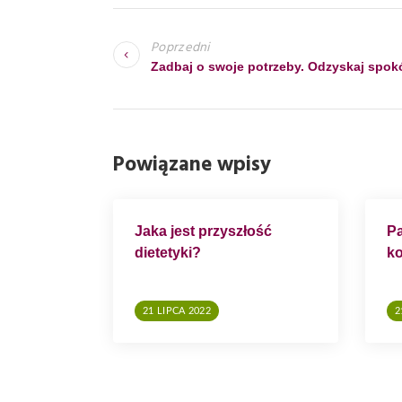
N
A
Poprzedni
W
Zadbaj o swoje potrzeby. Odzyskaj spok
I
G
A
Powiązane wpisy
C
J
A
Jaka jest przyszłość
Pa
dietetyki?
ko
W
P
I
21 LIPCA 2022
2
S
U