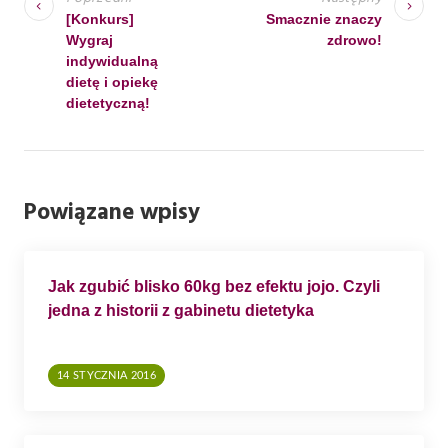
W
[Konkurs]
Smacznie znaczy
Wygraj
zdrowo!
I
indywidualną
G
dietę i opiekę
dietetyczną!
A
C
J
A
Powiązane wpisy
W
P
Jak zgubić blisko 60kg bez efektu jojo. Czyli
I
jedna z historii z gabinetu dietetyka
S
U
14 STYCZNIA 2016