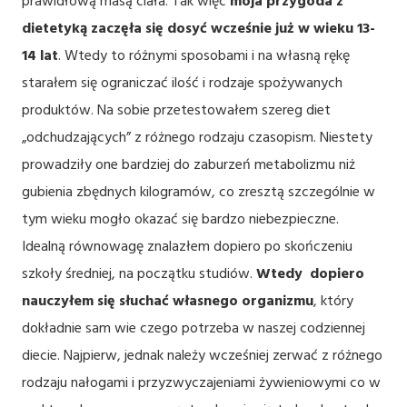
prawidłową masą ciała. Tak więc
moja przygoda z
dietetyką zaczęła się dosyć wcześnie już w wieku 13-
14 lat
. Wtedy to różnymi sposobami i na własną rękę
starałem się ograniczać ilość i rodzaje spożywanych
produktów. Na sobie przetestowałem szereg diet
„odchudzających” z różnego rodzaju czasopism. Niestety
prowadziły one bardziej do zaburzeń metabolizmu niż
gubienia zbędnych kilogramów, co zresztą szczególnie w
tym wieku mogło okazać się bardzo niebezpieczne.
Idealną równowagę znalazłem dopiero po skończeniu
szkoły średniej, na początku studiów.
Wtedy dopiero
nauczyłem się słuchać własnego organizmu
, który
dokładnie sam wie czego potrzeba w naszej codziennej
diecie. Najpierw, jednak należy wcześniej zerwać z różnego
rodzaju nałogami i przyzwyczajeniami żywieniowymi co w