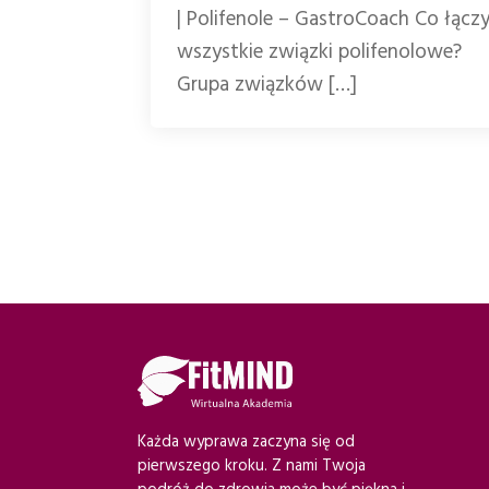
| Polifenole – GastroCoach Co łącz
wszystkie związki polifenolowe?
Grupa związków […]
Każda wyprawa zaczyna się od
pierwszego kroku. Z nami Twoja