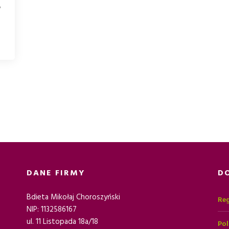
y
DANE FIRMY
D
Bdieta Mikołaj Choroszyński
Reg
NIP: 1132586167
ul. 11 Listopada 18a/18
Pol