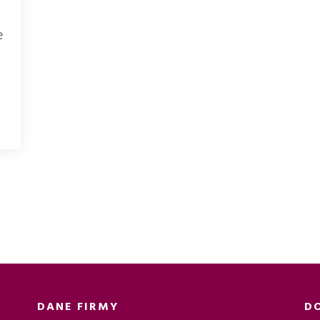
e
DANE FIRMY
D