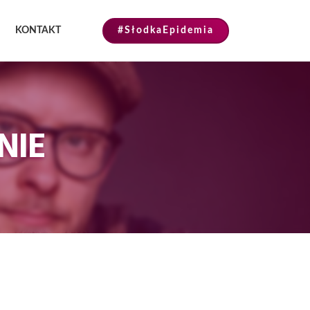
KONTAKT
#SłodkaEpidemia
NIE