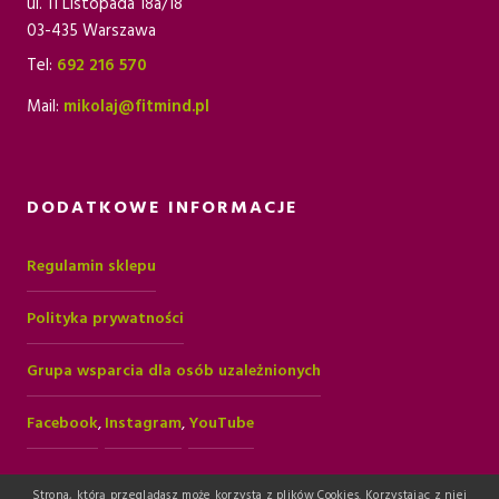
ul. 11 Listopada 18a/18
03-435 Warszawa
Tel:
692 216 570
Mail:
mikolaj@fitmind.pl
DODATKOWE INFORMACJE
Regulamin sklepu
Polityka prywatności
Grupa wsparcia dla osób uzależnionych
Facebook
,
Instagram
,
YouTube
Strona, którą przeglądasz może korzysta z plików Cookies. Korzystając z niej