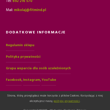
Tel:
692 216 570
Mail:
mikolaj@fitmind.pl
DODATKOWE INFORMACJE
Regulamin sklepu
Polityka prywatności
Grupa wsparcia dla osób uzależnionych
Facebook
,
Instagram
,
YouTube
Strona, którą przeglądasz może korzysta z plików Cookies. Korzystając z niej
akceptujesz naszą
politykę prywatności
.