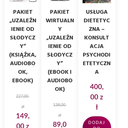
PAKIET
PAKIET
USŁUGA
„UZALEŻN
WIRTUALN
DIETETYC
IENIE OD
Y
ZNA –
SŁODYCZ
„UZALEŻN
KONSULT
Y”
IENIE OD
ACJA
(KSIĄŻKA,
SŁODYCZ
PSYCHODI
AUDIOBO
Y”
ETETYCZN
OK,
(EBOOK I
A
EBOOK)
AUDIOBO
400,
OK)
00
z
227,00
138,00
ł
zł
P
A
149,
zł
DODAJ
P
A
89,0
i
k
00
z