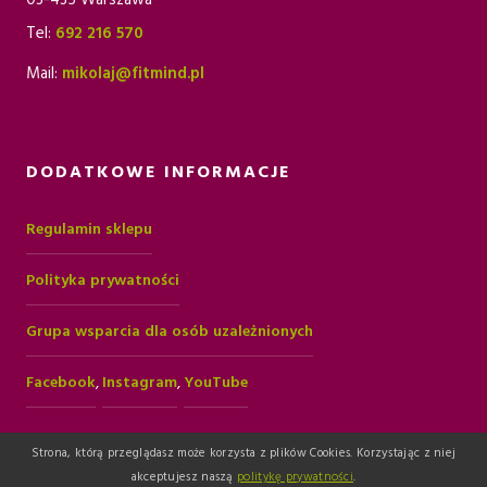
0
ł
Tel:
692 216 570
0
ł
0
.
Mail:
mikolaj@fitmind.pl
.
z
z
ł
DODATKOWE INFORMACJE
ł
.
.
Regulamin sklepu
Polityka prywatności
Grupa wsparcia dla osób uzależnionych
Facebook
,
Instagram
,
YouTube
Strona, którą przeglądasz może korzysta z plików Cookies. Korzystając z niej
akceptujesz naszą
politykę prywatności
.