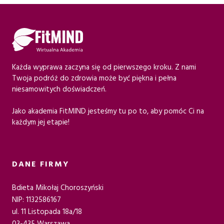
w
y
y
n
y
n
n
o
n
o
o
s
o
s
s
i
Każda wyprawa zaczyna się od pierwszego kroku. Z nami
s
i
i
:
Twoja podróż do zdrowia może być piękna i pełna
niesamowitych doświadczeń.
i
:
ł
1
ł
8
Jako akademia FitMIND jesteśmy tu po to, aby pomóc Ci na
a
4
każdym jej etapie!
a
9
:
9
:
,
2
,
DANE FIRMY
1
0
2
0
3
0
7
0
Bdieta Mikołaj Choroszyński
NIP: 1132586167
8
,
ul. 11 Listopada 18a/18
,
z
0
z
03-435 Warszawa