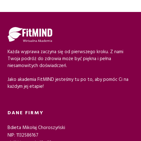
w
y
y
n
n
o
o
s
s
i
Każda wyprawa zaczyna się od pierwszego kroku. Z nami
i
:
Twoja podróż do zdrowia może być piękna i pełna
niesamowitych doświadczeń.
ł
1
Jako akademia FitMIND jesteśmy tu po to, aby pomóc Ci na
a
6
każdym jej etapie!
:
9
1
,
DANE FIRMY
4
0
1
0
Bdieta Mikołaj Choroszyński
NIP: 1132586167
1