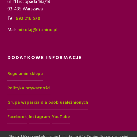
ul. 11 Listopada 18a/18
,
z
03-435 Warszawa
Tel:
692 216 570
0
ł
Mail:
mikolaj@fitmind.pl
0
.
z
DODATKOWE INFORMACJE
ł
Regulamin sklepu
.
Polityka prywatności
Grupa wsparcia dla osób uzależnionych
Facebook
,
Instagram
,
YouTube
Strona, którą przeglądasz może korzysta z plików Cookies. Korzystając z niej