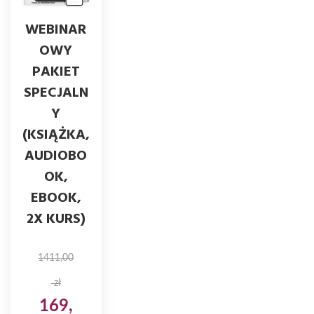
WEBINAR
OWY
PAKIET
SPECJALN
Y
(KSIĄŻKA,
AUDIOBO
OK,
EBOOK,
2X KURS)
1411,00
zł
P
A
169,