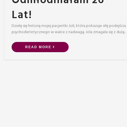
Lat!
Dzielę się historią mojej pacjentki Joli, która pokazuje siłę podejścia
psychodietetycznego w walce z nadwagą. Jola zmagała się z dużą
READ MORE