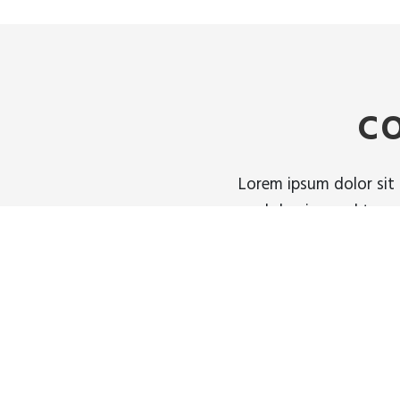
C
Lorem ipsum dolor sit 
sed do eiusmod tempo
m
86