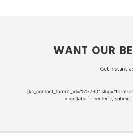
WANT OUR BE
Get instant ac
[kc_contact_form7 _id="517760" slug="form-on-
align|label`:`center`},`submit`